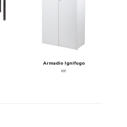
Armadio Ignifugo
Ar
RIF: