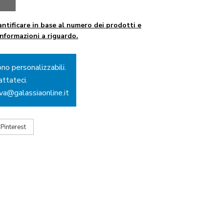
ntificare in base al numero dei prodotti e
informazioni a riguardo.
ono personalizzabili.
attateci.
ova@galassiaonline.it
Pinterest