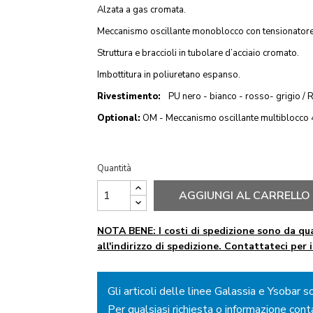
Alzata a gas cromata.
Meccanismo oscillante monoblocco con tensionatore
Struttura e braccioli in tubolare d’acciaio cromato.
Imbottitura in poliuretano espanso.
Rivestimento:
PU nero - bianco - rosso- grigio / 
Optional:
OM - Meccanismo oscillante multiblocco 4
Quantità
AGGIUNGI AL CARRELLO
NOTA BENE: I costi di spedizione sono da qua
all'indirizzo di spedizione. Contattateci per 
Gli articoli delle linee Galassia e Ysobar s
Per qualsiasi richiesta o informazione cont