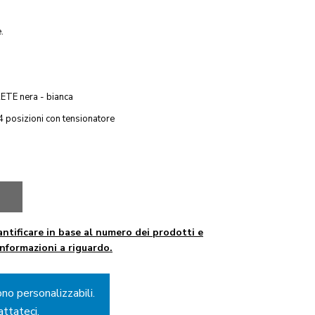
.
RETE nera - bianca
 posizioni con tensionatore
ntificare in base al numero dei prodotti e
informazioni a riguardo.
ono personalizzabili.
attateci.