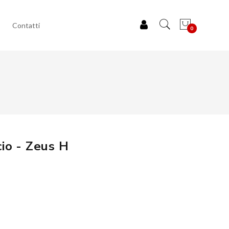
Contatti
0
cio - Zeus H