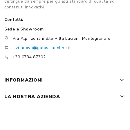
distingue da sempre per gli alti standard di qualità ed i
contenuti innovativi.
Contatti:
Sede e Showroom
Via Alpi, zona ind.le Villa Luciani, Montegranaro
civitanova@galassiaonline.it
+39 0734 873021
keyboard_arrow_down
INFORMAZIONI
keyboard_arrow_down
LA NOSTRA AZIENDA