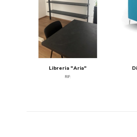
Libreria "Aria"
D
RIF: