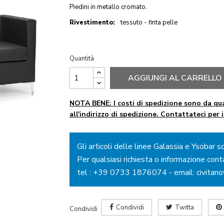
Piedini in metallo cromato.
Rivestimento:
tessuto - finta pelle
Quantità
AGGIUNGI AL CARRELLO
NOTA BENE: I costi di spedizione sono da qua
all'indirizzo di spedizione. Contattateci per 
Gli articoli delle linee Galassia e Ysobar s
Per qualsiasi richiesta o informazione cont
tel :
+39 0733 1876074
- email:
civitan
Condividi
Twitta
Condividi