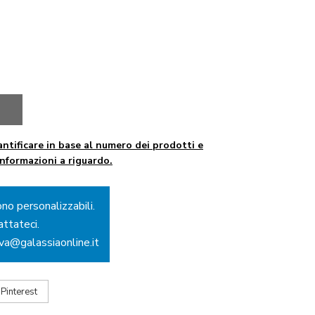
ntificare in base al numero dei prodotti e
informazioni a riguardo.
ono personalizzabili.
attateci.
ova@galassiaonline.it
Pinterest