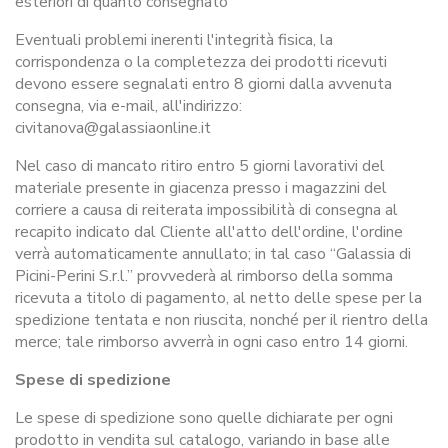
esteriori di quanto consegnato
Eventuali problemi inerenti l'integrità fisica, la
corrispondenza o la completezza dei prodotti ricevuti
devono essere segnalati entro 8 giorni dalla avvenuta
consegna, via e-mail, all'indirizzo:
civitanova@galassiaonline.it
Nel caso di mancato ritiro entro 5 giorni lavorativi del
materiale presente in giacenza presso i magazzini del
corriere a causa di reiterata impossibilità di consegna al
recapito indicato dal Cliente all'atto dell'ordine, l'ordine
verrà automaticamente annullato; in tal caso “Galassia di
Picini-Perini S.r.l.” provvederà al rimborso della somma
ricevuta a titolo di pagamento, al netto delle spese per la
spedizione tentata e non riuscita, nonché per il rientro della
merce; tale rimborso avverrà in ogni caso entro 14 giorni.
Spese di spedizione
Le spese di spedizione sono quelle dichiarate per ogni
prodotto in vendita sul catalogo, variando in base alle