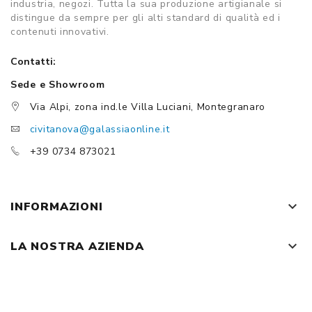
industria, negozi. Tutta la sua produzione artigianale si
distingue da sempre per gli alti standard di qualità ed i
contenuti innovativi.
Contatti:
Sede e Showroom
Via Alpi, zona ind.le Villa Luciani, Montegranaro
civitanova@galassiaonline.it
+39 0734 873021
keyboard_arrow_down
INFORMAZIONI
keyboard_arrow_down
LA NOSTRA AZIENDA