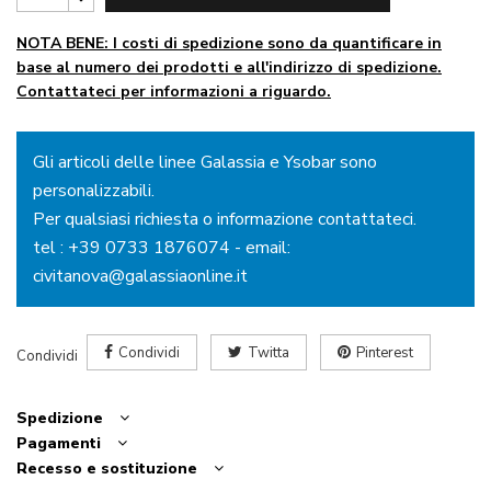
NOTA BENE: I costi di spedizione sono da quantificare in
base al numero dei prodotti e all'indirizzo di spedizione.
Contattateci per informazioni a riguardo.
Gli articoli delle linee Galassia e Ysobar sono
personalizzabili.
Per qualsiasi richiesta o informazione contattateci.
tel :
+39 0733 1876074
- email:
civitanova@galassiaonline.it
Condividi
Twitta
Pinterest
Condividi
Spedizione
Pagamenti
Recesso e sostituzione