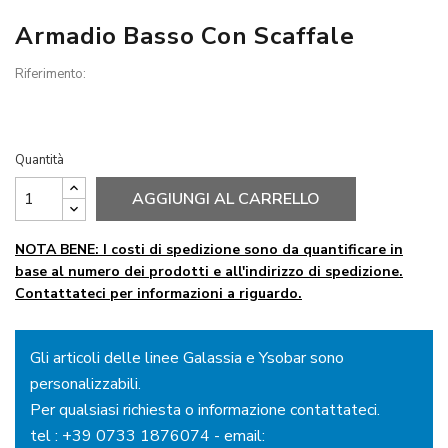
Armadio Basso Con Scaffale
Riferimento:
Quantità
AGGIUNGI AL CARRELLO
NOTA BENE: I costi di spedizione sono da quantificare in
base al numero dei prodotti e all'indirizzo di spedizione.
Contattateci per informazioni a riguardo.
Gli articoli delle linee Galassia e Ysobar sono
personalizzabili.
Per qualsiasi richiesta o informazione contattateci.
tel :
+39 0733 1876074
- email: