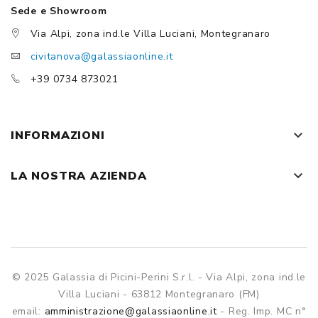
Sede e Showroom
Via Alpi, zona ind.le Villa Luciani, Montegranaro
civitanova@galassiaonline.it
+39 0734 873021
keyboard_arrow_down
INFORMAZIONI
keyboard_arrow_down
LA NOSTRA AZIENDA
© 2025 Galassia di Picini-Perini S.r.l. - Via Alpi, zona ind.le
Villa Luciani - 63812 Montegranaro (FM)
email:
amministrazione@galassiaonline.it
- Reg. Imp. MC n°