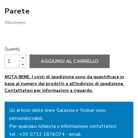
Parete
Riferimento:
Quantità
AGGIUNGI AL CARRELLO
NOTA BENE: I costi di spedizione sono da quantificare in
base al numero dei prodotti e all'indirizzo di spedizione.
Contattateci per informazioni a riguardo.
Gli articoli delle linee Galassia e Ysobar sono
personalizzabili.
Per qualsiasi richiesta o informazione contattateci.
tel :
+39 0733 1876074
- email: