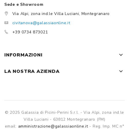
Sede e Showroom
Via Alpi, zona ind.le Villa Luciani, Montegranaro
civitanova@galassiaonline.it
+39 0734 873021
keyboard_arrow_down
INFORMAZIONI
keyboard_arrow_down
LA NOSTRA AZIENDA
© 2025 Galassia di Picini-Perini S.r.l. - Via Alpi, zona ind.le
Villa Luciani - 63812 Montegranaro (FM)
email:
amministrazione@galassiaonline.it
- Reg. Imp. MC n°