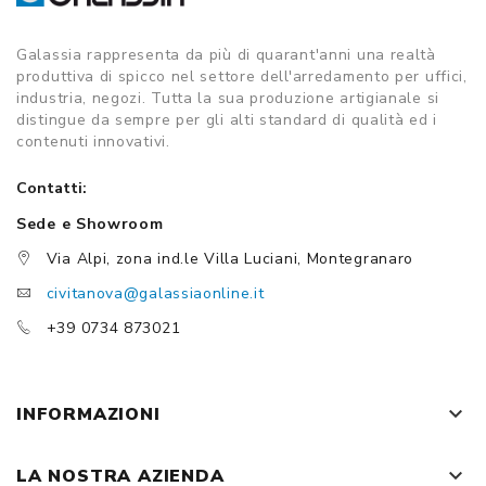
Galassia rappresenta da più di quarant'anni una realtà
produttiva di spicco nel settore dell'arredamento per uffici,
industria, negozi. Tutta la sua produzione artigianale si
distingue da sempre per gli alti standard di qualità ed i
contenuti innovativi.
Contatti:
Sede e Showroom
Via Alpi, zona ind.le Villa Luciani, Montegranaro
civitanova@galassiaonline.it
+39 0734 873021
keyboard_arrow_down
INFORMAZIONI
keyboard_arrow_down
LA NOSTRA AZIENDA