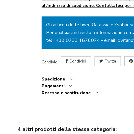
all'indirizzo di spedizione. Contattateci per 
Gli articoli delle linee Galassia e Ysobar s
Per qualsiasi richiesta o informazione cont
tel :
+39 0733 1876074
- email:
civitan
Condividi
Twitta
Condividi
Spedizione
Pagamenti
Recesso e sostituzione
4 altri prodotti della stessa categoria: