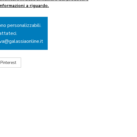
informazioni a riguardo.
ono personalizzabili.
attateci.
ova@galassiaonline.it
Pinterest