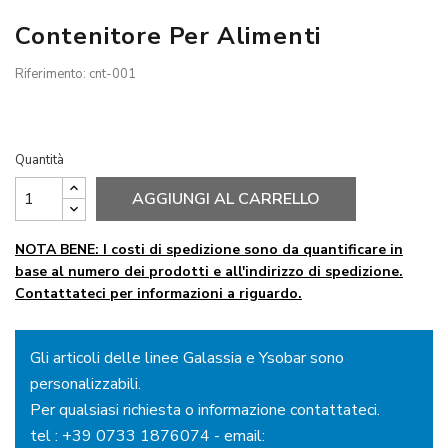
Contenitore Per Alimenti
Riferimento: cnt-001
Quantità
AGGIUNGI AL CARRELLO
NOTA BENE: I costi di spedizione sono da quantificare in
base al numero dei prodotti e all'indirizzo di spedizione.
Contattateci per informazioni a riguardo.
Gli articoli delle linee Galassia e Ysobar sono
personalizzabili.
Per qualsiasi richiesta o informazione contattateci.
tel :
+39 0733 1876074
- email: