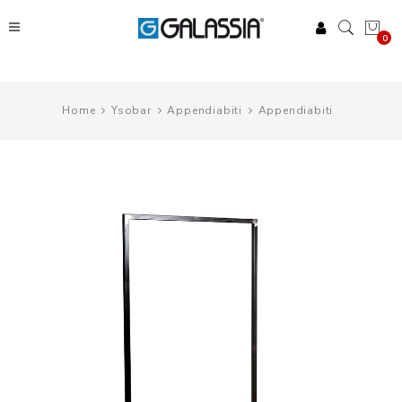
0
Home
Ysobar
Appendiabiti
Appendiabiti