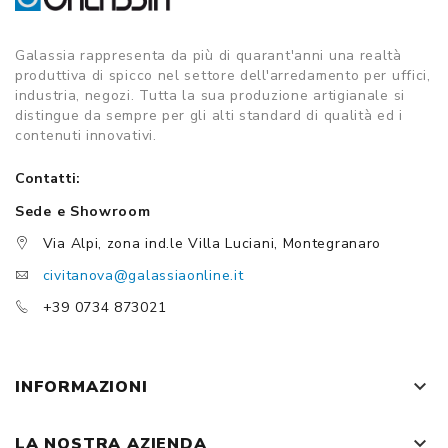
Galassia rappresenta da più di quarant'anni una realtà
produttiva di spicco nel settore dell'arredamento per uffici,
industria, negozi. Tutta la sua produzione artigianale si
distingue da sempre per gli alti standard di qualità ed i
contenuti innovativi.
Contatti:
Sede e Showroom
Via Alpi, zona ind.le Villa Luciani, Montegranaro
civitanova@galassiaonline.it
+39 0734 873021
keyboard_arrow_down
INFORMAZIONI
keyboard_arrow_down
LA NOSTRA AZIENDA