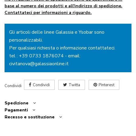
base al numero dei prodotti e all'indirizzo di spedizione.
Contattateci per informazioni a riguardo.
Gli articoli delle linee Galassia e Ysobar sono
personalizzabili.
Per qualsiasi richiesta o informazione contattateci.
tel :
+39 0733 1876074
- email:
civitanova@galassiaonline.it
Condividi
Twitta
Pinterest
Condividi
Spedizione
Pagamenti
Recesso e sostituzione