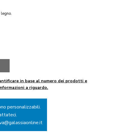
 legno.
ntificare in base al numero dei prodotti e
informazioni a riguardo.
ono personalizzabili.
attateci.
ova@galassiaonline.it