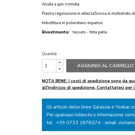
Alzata a gas cromata.
Piastra regolazione in altezzaScocca in multistrato di
Imbottitura in poliuretano espanso.
Rivestimento:
tessuto - finta pelle
Quantità
AGGIUNGI AL CARRELLO
NOTA BENE: I costi di spedizione sono da qua
all'indirizzo di spedizione. Contattateci per 
Gli articoli delle linee Galassia e Ysobar s
Per qualsiasi richiesta o informazione cont
tel :
+39 0733 1876074
- email:
civitan