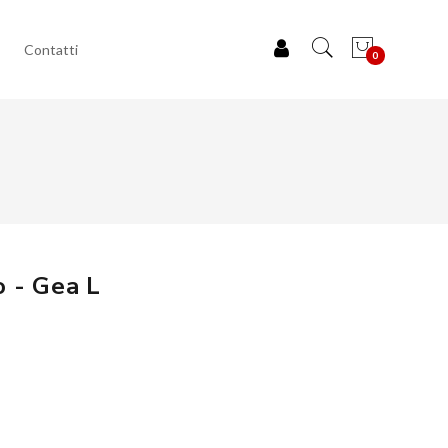
Contatti
0
o - Gea L