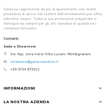
Galassia rappresenta da più di quarant'anni una realtà
produttiva di spicco nel settore dell'arredamento per uffici,
industria, negozi. Tutta la sua produzione artigianale si
distingue da sempre per gli alti standard di qualità ed i
contenuti innovativi.
Contatti:
Sede e Showroom
Via Alpi, zona ind.le Villa Luciani, Montegranaro
civitanova@galassiaonline.it
+39 0734 873021
keyboard_arrow_down
INFORMAZIONI
keyboard_arrow_down
LA NOSTRA AZIENDA