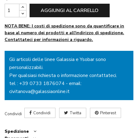
AGGIUNGI AL CARRELLO
NOTA BENE: I costi di spedizione sono da quantificare in
base al numero dei prodotti e all'indirizzo di spedizione.
Contattateci per informazioni a riguardo.
Gli articoli delle linee Galassia e Ysobar sono
personalizzabili.
Per qualsiasi richiesta o informazione contattateci.
tel :
+39 0733 1876074
- email:
civitanova@galassiaonline.it
Condividi
Twitta
Pinterest
Condividi
Spedizione