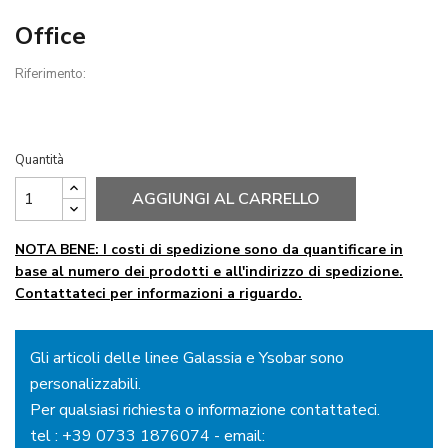
Office
Riferimento:
Quantità
AGGIUNGI AL CARRELLO
NOTA BENE: I costi di spedizione sono da quantificare in
base al numero dei prodotti e all'indirizzo di spedizione.
Contattateci per informazioni a riguardo.
Gli articoli delle linee Galassia e Ysobar sono
personalizzabili.
Per qualsiasi richiesta o informazione contattateci.
tel :
+39 0733 1876074
- email: