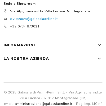
Sede e Showroom
Via Alpi, zona ind.le Villa Luciani, Montegranaro
civitanova@galassiaonline.it
+39 0734 873021
keyboard_arrow_down
INFORMAZIONI
keyboard_arrow_down
LA NOSTRA AZIENDA
© 2025 Galassia di Picini-Perini S.r.l. - Via Alpi, zona ind.le
Villa Luciani - 63812 Montegranaro (FM)
email:
amministrazione@galassiaonline.it
- Reg. Imp. MC n°