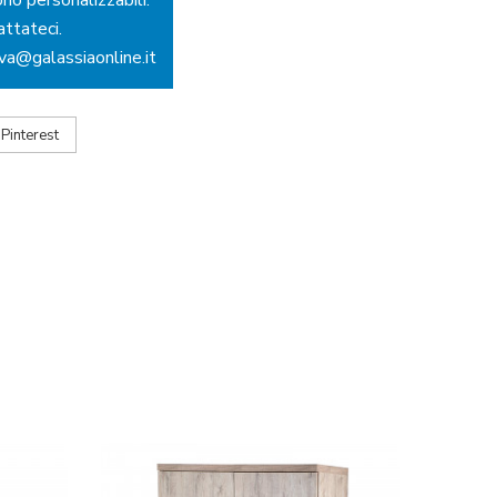
attateci.
ova@galassiaonline.it
Pinterest