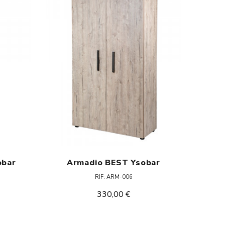
obar
Armadio BEST Ysobar
A
RIF: ARM-006
330,00 €