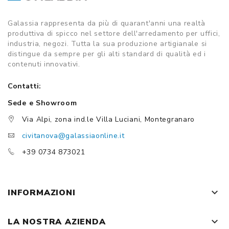
Galassia rappresenta da più di quarant'anni una realtà
produttiva di spicco nel settore dell'arredamento per uffici,
industria, negozi. Tutta la sua produzione artigianale si
distingue da sempre per gli alti standard di qualità ed i
contenuti innovativi.
Contatti:
Sede e Showroom
Via Alpi, zona ind.le Villa Luciani, Montegranaro
civitanova@galassiaonline.it
+39 0734 873021
keyboard_arrow_down
INFORMAZIONI
keyboard_arrow_down
LA NOSTRA AZIENDA