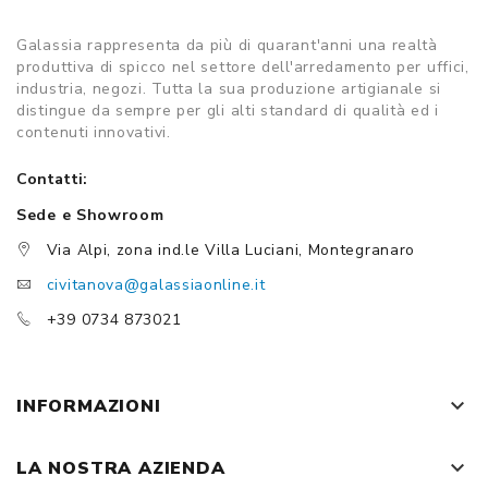
Galassia rappresenta da più di quarant'anni una realtà
produttiva di spicco nel settore dell'arredamento per uffici,
industria, negozi. Tutta la sua produzione artigianale si
distingue da sempre per gli alti standard di qualità ed i
contenuti innovativi.
Contatti:
Sede e Showroom
Via Alpi, zona ind.le Villa Luciani, Montegranaro
civitanova@galassiaonline.it
+39 0734 873021
keyboard_arrow_down
INFORMAZIONI
keyboard_arrow_down
LA NOSTRA AZIENDA