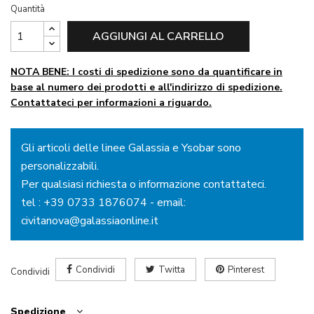
Quantità
AGGIUNGI AL CARRELLO
NOTA BENE: I costi di spedizione sono da quantificare in
base al numero dei prodotti e all'indirizzo di spedizione.
Contattateci per informazioni a riguardo.
Gli articoli delle linee Galassia e Ysobar sono
personalizzabili.
Per qualsiasi richiesta o informazione contattateci.
tel :
+39 0733 1876074
- email:
civitanova@galassiaonline.it
Condividi
Twitta
Pinterest
Condividi
Spedizione