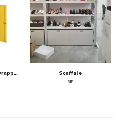
Armadio Spogliatoio Sovrapposto
Scaffale
RIF: