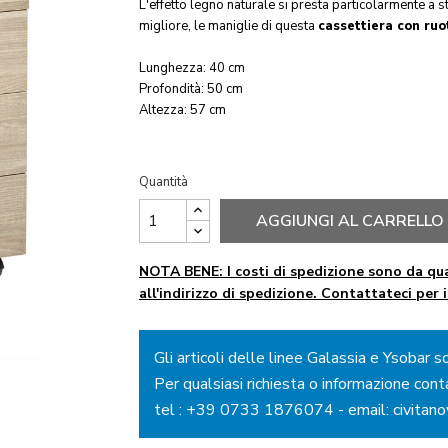
L'effetto legno naturale si presta particolarmente a st
migliore, le maniglie di questa
cassettiera con ruo
Lunghezza: 40 cm
Profondità: 50 cm
Altezza: 57 cm
Quantità
AGGIUNGI AL CARRELLO
NOTA BENE: I costi di spedizione sono da qua
all'indirizzo di spedizione. Contattateci per 
Gli articoli delle linee Galassia e Ysobar s
Per qualsiasi richiesta o informazione cont
tel :
+39 0733 1876074
- email:
civitan