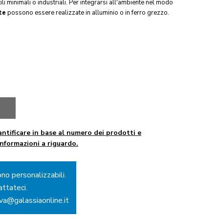
ili minimali o industriali. Per integrarsi all'ambiente nel modo
te
possono essere realizzate in alluminio o in ferro grezzo.
ntificare in base al numero dei prodotti e
informazioni a riguardo.
ono personalizzabili.
attateci.
ova@galassiaonline.it