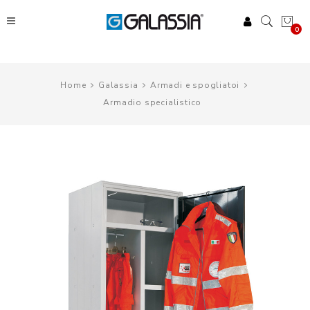
0
Home
Galassia
Armadi e spogliatoi
Armadio specialistico