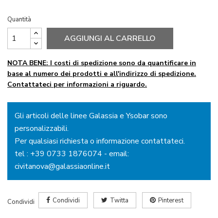
Quantità
AGGIUNGI AL CARRELLO
NOTA BENE: I costi di spedizione sono da quantificare in
base al numero dei prodotti e all'indirizzo di spedizione.
Contattateci per informazioni a riguardo.
Gli articoli delle linee Galassia e Ysobar sono
personalizzabili.
Per qualsiasi richiesta o informazione contattateci.
tel :
+39 0733 1876074
- email:
civitanova@galassiaonline.it
Condividi
Twitta
Pinterest
Condividi